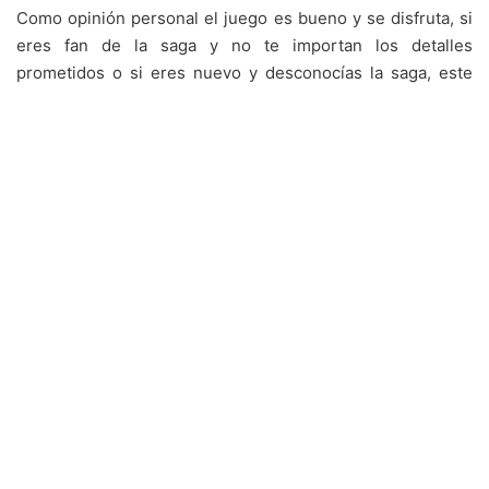
Como opinión personal el juego es bueno y se disfruta, si
eres fan de la saga y no te importan los detalles
prometidos o si eres nuevo y desconocías la saga, este
titulo es muy buena opción para empezar a adentrarte en
el universo de
Warcraft.
Me gusta esto:
Cargando...