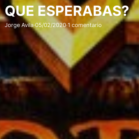
QUE ESPERABAS?
Jorge Avila
·
05/02/2020
·
1 comentario