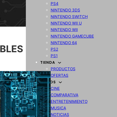
PS4
NINTENDO 3DS
NINTENDO SWITCH
NINTENDO WII U
NINTENDO WII
NINTENDO GAMECUBE
NINTENDO 64
BLES
PS2
PS1
TIENDA
PRODUCTOS
OFERTAS
VARIOS
CINE
COMPARATIVA
ENTRETENIMIENTO
MUSICA
NOTICIAS