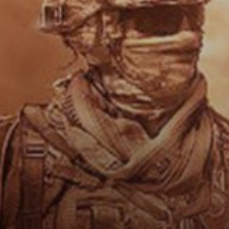
CINE
COMPARATIVA
ENTRETENIMIENTO
MUSICA
NOTICIAS
OTROS
SALUD
CÓDIGOS DE PROGRAMACIÓN BÁSIC