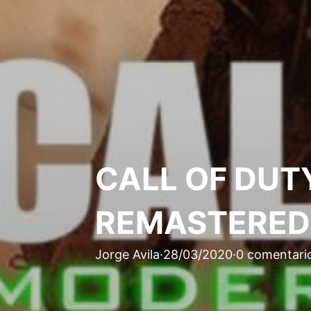
CALL OF DUT
REMASTERED
Jorge Avila
·
28/03/2020
·
0 comentari