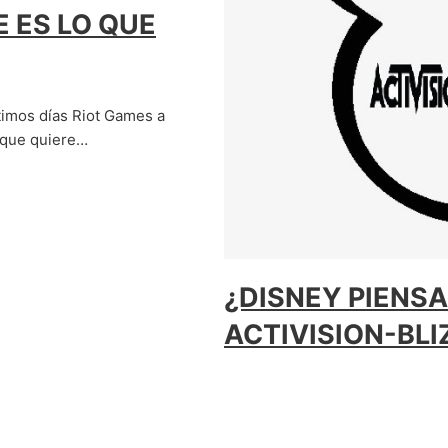
E ES LO QUE
ltimos días Riot Games a
s que quiere…
¿DISNEY PIENS
ACTIVISION-BL
25/07/2019
¿Disney compra a Blizzard? ¿Di
pregunta se ha estado plantean
diseñadora de…