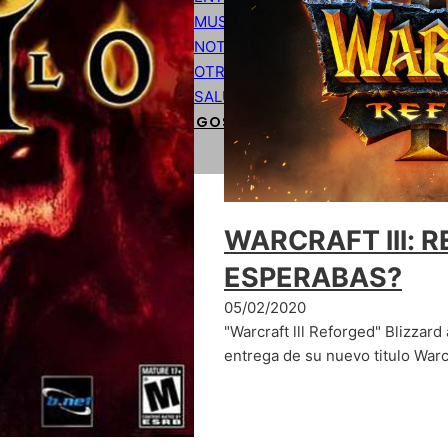
MUSICA
NOTICIAS
OTROS
SALUD
CÓDIGOS DE PROGRAMACIÓN BÁSIC
WARCRAFT lll: 
ESPERABAS?
05/02/2020
"Warcraft lll Reforged" Blizzard
entrega de su nuevo titulo Warc