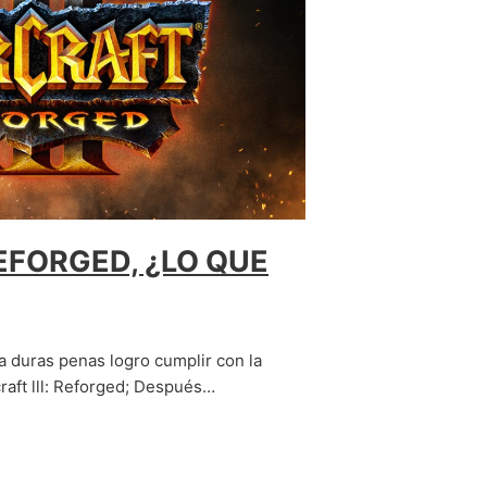
A
REFORGED, ¿LO QUE
 a duras penas logro cumplir con la
raft lll: Reforged; Después…