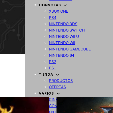
CONSOLAS
XBOX ONE
PS4
NINTENDO 3DS
NINTENDO SWITCH
NINTENDO WII U
NINTENDO WII
NINTENDO GAMECUBE
NINTENDO 64
PS2
PS1
TIENDA
PRODUCTOS
OFERTAS
VARIOS
CINE
COMPARATIVA
ENTRETENIMIENTO