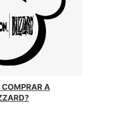
A COMPRAR A
IZZARD?
sney compra a Activsion-Blizzard?, esta
do últimamente hacia la grande