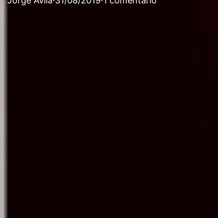
Jorge Avila
·
31/08/2019
·
1 comentario