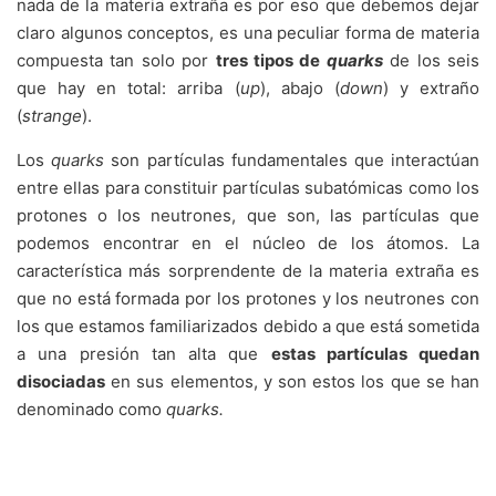
nada de la materia extraña es por eso que debemos dejar
claro algunos conceptos, es una peculiar forma de materia
compuesta tan solo por
tres tipos de
quarks
de los seis
que hay en total: arriba (
up
), abajo (
down
) y extraño
(
strange
).
Los
quarks
son partículas fundamentales que interactúan
entre ellas para constituir partículas subatómicas como los
protones o los neutrones, que son, las partículas que
podemos encontrar en el núcleo de los átomos. La
característica más sorprendente de la materia extraña es
que no está formada por los protones y los neutrones con
los que estamos familiarizados debido a que está sometida
a una presión tan alta que
estas partículas quedan
disociadas
en sus elementos, y son estos los que se han
denominado como
quarks.
Si un strangelet entra en contacto con el núcleo 
de un átomo de materia ordinaria podría 