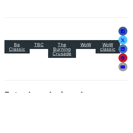
Be
TBC
The
WoW
WoW
Classic
Burning
classic
Crusade
Entradas relacionadas