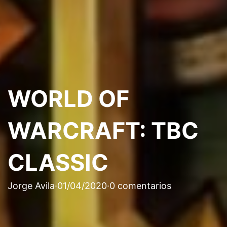
WORLD OF
WARCRAFT: TBC
CLASSIC
Jorge Avila
·
01/04/2020
·
0 comentarios