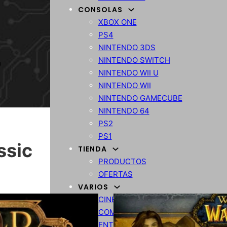
CONSOLAS
XBOX ONE
PS4
NINTENDO 3DS
NINTENDO SWITCH
NINTENDO WII U
NINTENDO WII
NINTENDO GAMECUBE
NINTENDO 64
PS2
PS1
ssic
TIENDA
PRODUCTOS
OFERTAS
VARIOS
CINE
COMPARATIVA
ENTRETENIMIENTO