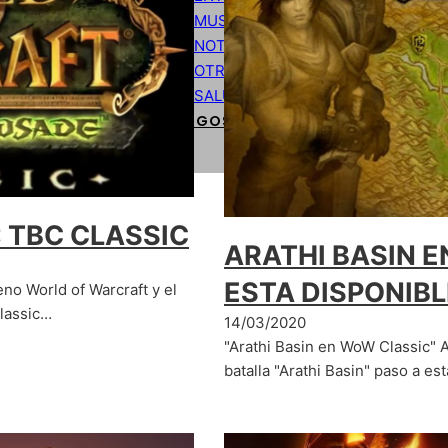
MUSICA
NOTICIAS
OTROS
SALUD
CÓDIGOS DE PROGRAMACIÓN BÁSIC
 TBC CLASSIC
ARATHI BASIN E
ESTA DISPONIBL
 World of Warcraft y el
Classic…
14/03/2020
"Arathi Basin en WoW Classic" A
batalla "Arathi Basin" paso a es