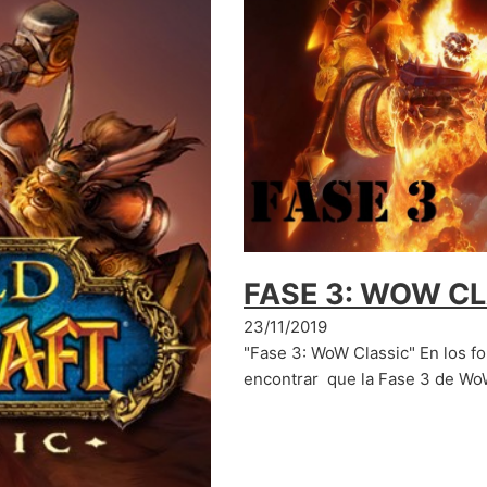
FASE 3: WOW C
23/11/2019
"Fase 3: WoW Classic" En los fo
encontrar que la Fase 3 de Wo