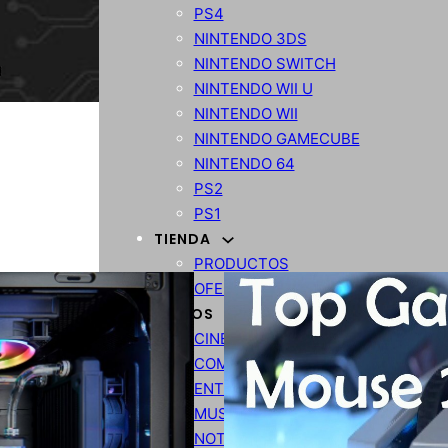
PS4
NINTENDO 3DS
NINTENDO SWITCH
NINTENDO WII U
NINTENDO WII
NINTENDO GAMECUBE
NINTENDO 64
PS2
PS1
TIENDA
PRODUCTOS
OFERTAS
VARIOS
CINE
COMPARATIVA
ENTRETENIMIENTO
MUSICA
NOTICIAS