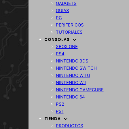
GADGETS
GUIAS
PC
PERIFERICOS
TUTORIALES
CONSOLAS
XBOX ONE
PS4
NINTENDO 3DS
NINTENDO SWITCH
NINTENDO WII U
NINTENDO WII
NINTENDO GAMECUBE
NINTENDO 64
PS2
PS1
TIENDA
PRODUCTOS