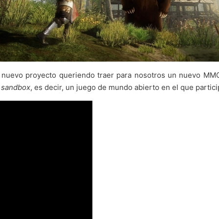
u nuevo proyecto queriendo traer para nosotros un nuevo MM
O
sandbox
, es decir, un juego de mundo abierto en el que parti