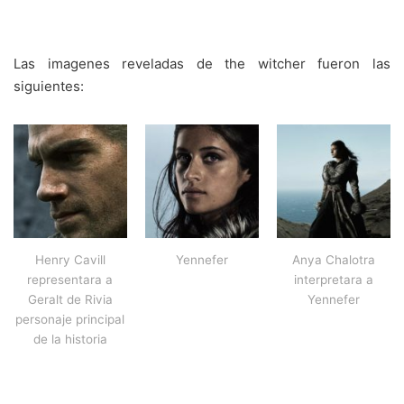
Las imagenes reveladas de the witcher fueron las
siguientes:
Henry Cavill
Yennefer
Anya Chalotra
representara a
interpretara a
Geralt de Rivia
Yennefer
personaje principal
de la historia