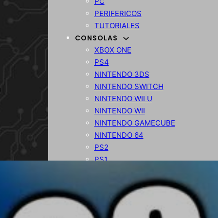
PC
PERIFERICOS
TUTORIALES
CONSOLAS
XBOX ONE
PS4
NINTENDO 3DS
NINTENDO SWITCH
NINTENDO WII U
NINTENDO WII
NINTENDO GAMECUBE
NINTENDO 64
PS2
PS1
TIENDA
PRODUCTOS
OFERTAS
VARIOS