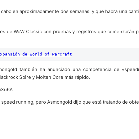
 a cabo en aproximadamente dos semanas, y que habra una cant
dores de WoW Classic con pruebas y registros que comenzarán p
xpansión de World of Warcraft
Asmongold también ha anunciado una competencia de «spee
lackrock Spire y Molten Core más rápido.
JuXu6A
l speed running, pero Asmongold dijo que está tratando de obte