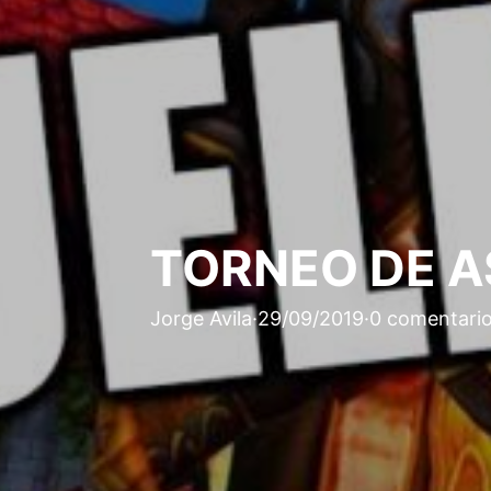
TORNEO DE A
Jorge Avila
·
29/09/2019
·
0 comentari