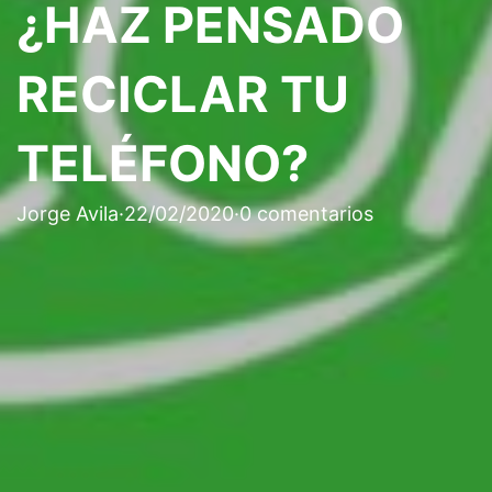
¿HAZ PENSADO
RECICLAR TU
TELÉFONO?
Jorge Avila
·
22/02/2020
·
0 comentarios