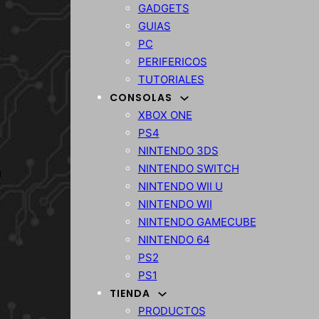
GADGETS
GUIAS
PC
PERIFERICOS
TUTORIALES
CONSOLAS
XBOX ONE
PS4
NINTENDO 3DS
NINTENDO SWITCH
NINTENDO WII U
NINTENDO WII
NINTENDO GAMECUBE
NINTENDO 64
PS2
PS1
TIENDA
PRODUCTOS