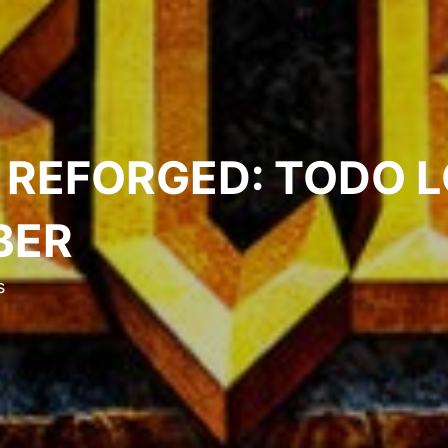
l REFORGED: TODO 
BER
s