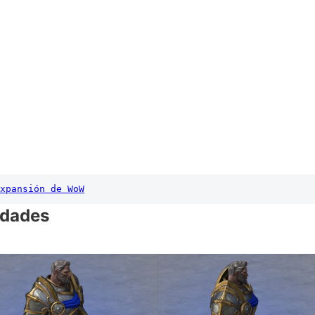
xpansión de WoW
idades