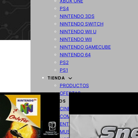
XBOX ONE
PS4
NINTENDO 3DS
NINTENDO SWITCH
NINTENDO WII U
NINTENDO WII
NINTENDO GAMECUBE
NINTENDO 64
PS2
PS1
TIENDA
PRODUCTOS
OFERTAS
VARIOS
CINE
COMPARATIVA
ENTRETENIMIENTO
MUSICA