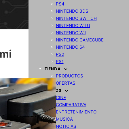
PS4
NINTENDO 3DS
NINTENDO SWITCH
NINTENDO WII U
NINTENDO WII
NINTENDO GAMECUBE
NINTENDO 64
dmi
PS2
PS1
TIENDA
PRODUCTOS
OFERTAS
VARIOS
CINE
COMPARATIVA
ENTRETENIMIENTO
MUSICA
NOTICIAS