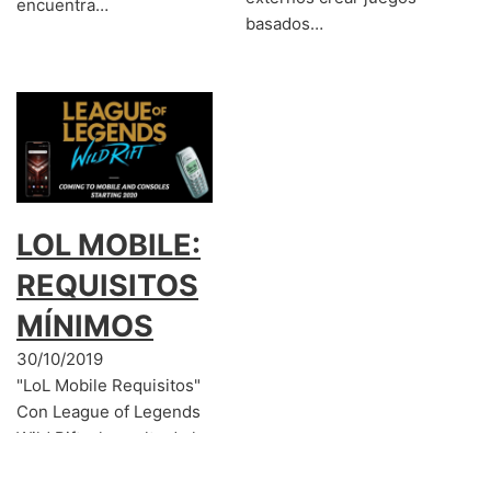
encuentra…
basados…
LOL MOBILE:
REQUISITOS
MÍNIMOS
30/10/2019
"LoL Mobile Requisitos"
Con League of Legends
Wild Rift a la vuelta de la
esquina ya te habrás
preguntando cuales…