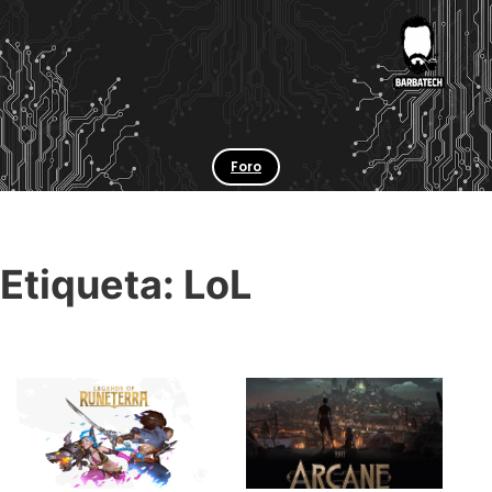
Foro
Etiqueta:
LoL