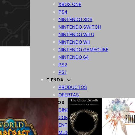
XBOX ONE
PS4
NINTENDO 3DS
NINTENDO SWITCH
NINTENDO WII U
NINTENDO WII
NINTENDO GAMECUBE
NINTENDO 64
PS2
PS1
TIENDA
PRODUCTOS
OFERTAS
VARIOS
CINE
COMPARATIVA
ENTRETENIMIENTO
MUSICA