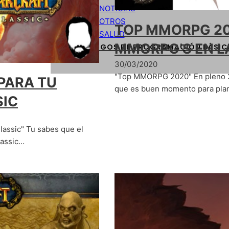
NOTICIAS
OTROS
TOP MMORPG 20
SALUD
MMORPG’S EN L
CÓDIGOS DE PROGRAMACIÓN BÁSIC
30/03/2020
"Top MMORPG 2020" En pleno 20
PARA TU
que es buen momento para plan
SIC
lassic" Tu sabes que el
lassic…