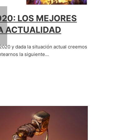
20: LOS MEJORES
A ACTUALIDAD
A
20 y dada la situación actual creemos
tearnos la siguiente…