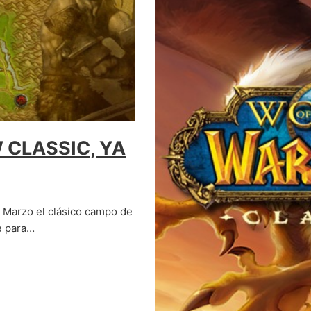
 CLASSIC, YA
e Marzo el clásico campo de
le para…