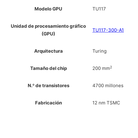
Modelo GPU
TU117
Unidad de procesamiento gráfico
TU117-300-A1
(GPU)
Arquitectura
Turing
2
Tamaño del chip
200 mm
N.º de transistores
4700 millones
Fabricación
12 nm TSMC
Sombreadores
896 CUDA
Uds. textura
56