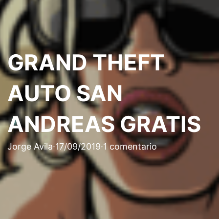
GRAND THEFT
AUTO SAN
ANDREAS GRATIS
Jorge Avila
·
17/09/2019
·
1 comentario