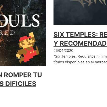
SIX TEMPLES: R
Y RECOMENDA
25/04/2020
"Six Temples: Requisitos mínim
títulos disponibles en el merc
N ROMPER TU
 DIFICILES
cualquier persona que le
juego podría…