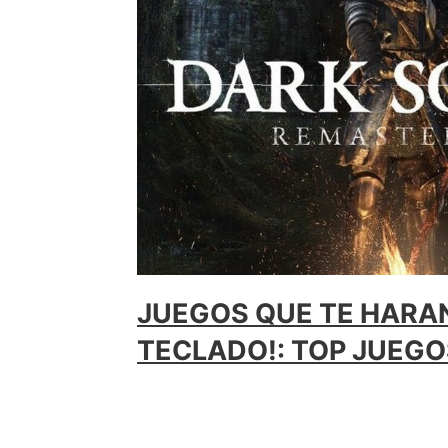
JUEGOS QUE TE HARA
TECLADO!: TOP JUEGOS
03/05/2020
"Top juegos dificiles" Podríamos decir que 
dedica una cierta cantidad de tiempo a un 