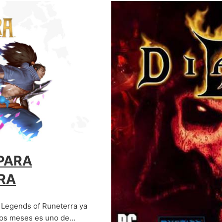
PARA
RA
 Legends of Runeterra ya
unos meses es uno de…